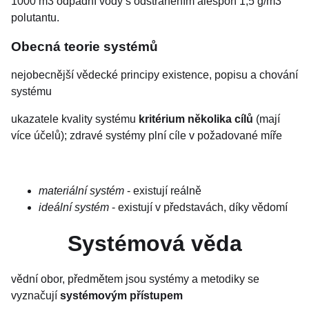
1000 m3 odpadní vody s odstraněním alespoň 1,5 g/m3
polutantu.
Obecná teorie systémů
nejobecnější vědecké principy existence, popisu a chování
systému
ukazatele kvality systému
kritérium několika cílů
(mají
více účelů); zdravé systémy plní cíle v požadované míře
materiální systém
- existují reálně
ideální systém
- existují v představách, díky vědomí
Systémová věda
vědní obor, předmětem jsou systémy a metodiky se
vyznačují
systémovým přístupem