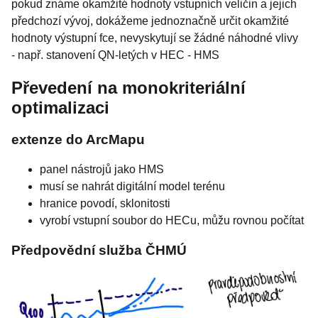
pokud známe okamžité hodnoty vstupních veličin a jejich
předchozí vývoj, dokážeme jednoznačně určit okamžité
hodnoty výstupní fce, nevyskytují se žádné náhodné vlivy
- např. stanovení QN-letých v HEC - HMS
Převedení na monokriteriální
optimalizaci
extenze do ArcMapu
panel nástrojů jako HMS
musí se nahrát digitální model terénu
hranice povodí, sklonitosti
vyrobí vstupní soubor do HECu, můžu rovnou počítat
Předpovědní služba ČHMÚ