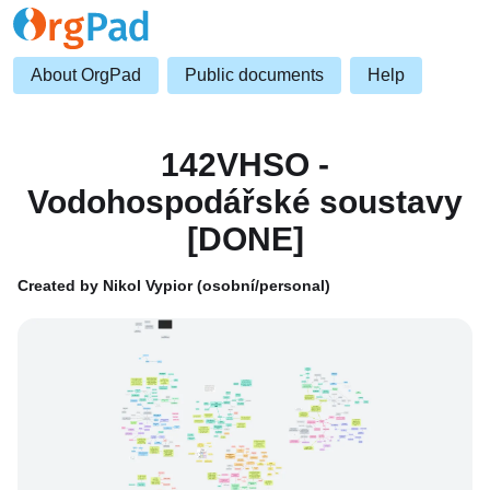
About OrgPad
Public documents
Help
142VHSO -
Vodohospodářské soustavy
[DONE]
Created by Nikol Vypior (osobní/personal)