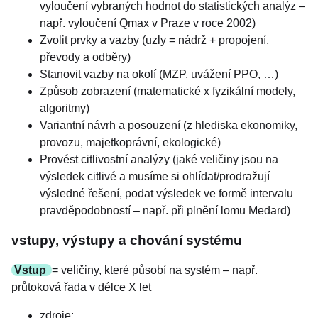
vyloučení vybraných hodnot do statistických analýz –
např. vyloučení Qmax v Praze v roce 2002)
Zvolit prvky a vazby (uzly = nádrž + propojení,
převody a odběry)
Stanovit vazby na okolí (MZP, uvážení PPO, …)
Způsob zobrazení (matematické x fyzikální modely,
algoritmy)
Variantní návrh a posouzení (z hlediska ekonomiky,
provozu, majetkoprávní, ekologické)
Provést citlivostní analýzy (jaké veličiny jsou na
výsledek citlivé a musíme si ohlídat/prodražují
výsledné řešení, podat výsledek ve formě intervalu
pravděpodobností – např. při plnění lomu Medard)
vstupy, výstupy a chování systému
Vstup
= veličiny, které působí na systém – např.
průtoková řada v délce X let
zdroje: