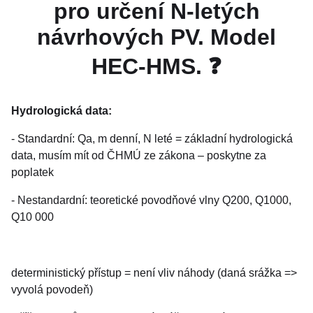
pro určení N-letých
návrhových PV. Model
HEC-HMS. ❓
Hydrologická data:
- Standardní: Qa, m denní, N leté = základní hydrologická
data, musím mít od ČHMÚ ze zákona – poskytne za
poplatek
- Nestandardní: teoretické povodňové vlny Q200, Q1000,
Q10 000
deterministický přístup = není vliv náhody (daná srážka =>
vyvolá povodeň)