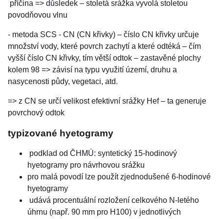
příčina => důsledek – stoletá srážka vyvolá stoletou
povodňovou vlnu
- metoda SCS - CN (CN křivky) – číslo CN křivky určuje
množství vody, které povrch zachytí a které odtéká – čím
vyšší číslo CN křivky, tím větší odtok – zastavěné plochy
kolem 98 => závisí na typu využití území, druhu a
nasycenosti půdy, vegetaci, atd.
=> z CN se určí velikost efektivní srážky Hef – ta generuje
povrchový odtok
typizované hyetogramy
podklad od ČHMÚ: syntetický 15-hodinový
hyetogramy pro návrhovou srážku
pro malá povodí lze použít zjednodušené 6-hodinové
hyetogramy
udává procentuální rozložení celkového N-letého
úhrnu (např. 90 mm pro H100) v jednotlivých