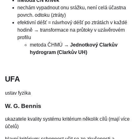
metoda CN křivek
nechám vypadnout onu srážku, není celá účastna
povrch. odtoku (ztráty)
efektivní déšť = návrhový déšť po ztrátách v každé
hodině → transformace na průtoky v uzávěrovém
profilu
metoda ČHMÚ →
Jednotkový Clarkův
hydrogram (Clarkův UH)
UFA
ustav fyzika
W. G. Bennis
ukazatele kvality systému kritérium několik cílů (mají více
účelů)
hlavní kritérium: schopnost učit se ze zkušenosti a