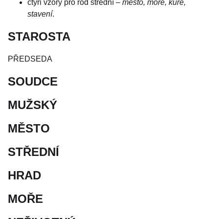
čtyři vzory pro rod střední –
město, moře, kuře,
stavení
.
STAROSTA
PŘEDSEDA
SOUDCE
MUŽSKÝ
MĚSTO
STŘEDNÍ
HRAD
MOŘE