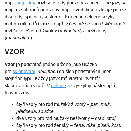
např.
angličtina
rozlišuje rody pouze u zájmen. Jiné jazyky
mají rozsah rodů omezený, např. švédština rozlišuje pouze
dva rody: společný a střední. Konečně některé jazyky
mohou mít rodů i více – např. v češtině se v mužském rodě
rozlišuje ještě rod životný (
animatum
) a neživotný
(
inanimatum
).
VZOR
Vzor
je podstatné jméno určené jako ukázka
pro
skloňování
(
deklinaci
) dalších podstatných jmen
stejného typu. Každý jazyk má vlastní inventář
skloňovacích vzorů. V
češtině
se vyskytují následující
hlavní vzory:
čtyři vzory pro rod mužský životný –
pán, muž,
předseda, soudce
,
dva vzory pro rod mužský neživotný –
hrad, stroj
,
čtyři vzory pro rod ženský –
žena, růže, píseň, kost
,