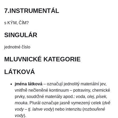
7.INSTRUMENTÁL
s KÝM, ČÍM?
SINGULÁR
jednotné číslo
MLUVNICKÉ KATEGORIE
LÁTKOVÁ
jména látková
– označují jednolitý materiální jev,
vnitřně nečleněné kontinuum – potraviny, chemické
prvky, soudržné materiály apod.:
voda, olej, písek,
mouka
. Plurál označuje jasně vymezený celek (
dvě
vody – tj. lahve vody
) nebo intenzitu (
rozbouřené
vody
).