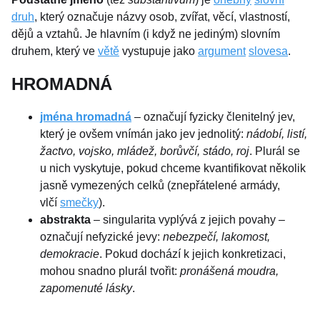
druh
, který označuje názvy osob, zvířat, věcí, vlastností,
dějů a vztahů. Je hlavním (i když ne jediným) slovním
druhem, který ve
větě
vystupuje jako
argument
slovesa
.
HROMADNÁ
jména hromadná
– označují fyzicky členitelný jev,
který je ovšem vnímán jako jev jednolitý:
nádobí, listí,
žactvo, vojsko, mládež, borůvčí, stádo, roj
. Plurál se
u nich vyskytuje, pokud chceme kvantifikovat několik
jasně vymezených celků (znepřátelené armády,
vlčí
smečky
).
abstrakta
– singularita vyplývá z jejich povahy –
označují nefyzické jevy:
nebezpečí, lakomost,
demokracie
. Pokud dochází k jejich konkretizaci,
mohou snadno plurál tvořit:
pronášená moudra,
zapomenuté lásky
.