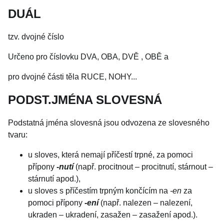
DUÁL
tzv. dvojné číslo
Určeno pro číslovku DVA, OBA, DVĚ , OBĚ a
pro dvojné části těla RUCE, NOHY...
PODST.JMÉNA SLOVESNÁ
Podstatná jména slovesná jsou odvozena ze slovesného
tvaru:
u sloves, která nemají příčestí trpné, za pomoci
přípony
-nutí
(např. procitnout – procitnutí, stárnout –
stárnutí apod.),
u sloves s příčestím trpným končícím na
-en
za
pomoci přípony
-ení
(např. nalezen – nalezení,
ukraden – ukradení, zasažen – zasažení apod.).