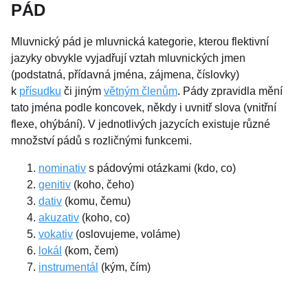
PÁD
Mluvnický pád je mluvnická kategorie, kterou flektivní
jazyky obvykle vyjadřují vztah mluvnických jmen
(podstatná, přídavná jména, zájmena, číslovky)
k
přísudku
či jiným
větným členům
. Pády zpravidla mění
tato jména podle koncovek, někdy i uvnitř slova (vnitřní
flexe, ohýbání). V jednotlivých jazycích existuje různé
množství pádů s rozličnými funkcemi.
nominativ
s pádovými otázkami (kdo, co)
genitiv
(koho, čeho)
dativ
(komu, čemu)
akuzativ
(koho, co)
vokativ
(oslovujeme, voláme)
lokál
(kom, čem)
instrumentál
(kým, čím)