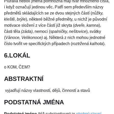
Pluralia neboli jména pomnožná mají tvar množného čísla,
i když označují jedinou věc. Patří sem především názvy
předmětů skládajících se ze dvou stejných částí (
nůžky,
kleště, brýle
), některé běžné předměty, u nichž je původní
motivace složení z více částí již skryta (
dveře, kamna
),
části těla
(záda)
, nemoci (
spalničky, neštovice
), svátky
(
Vánoce, Velikonoce)
aj. Některá z nich mohou jednotné
číslo tvořit ve specifických případech (
roztržená kalhota
).
6.LOKÁL
o KOM, ČEM?
ABSTRAKTNÍ
vyjadřují názvy vlastností, dějů, činností a stavů
PODSTATNÁ JMÉNA
Podstatné jméno
(též
substantivum
) je
ohebný
slovní