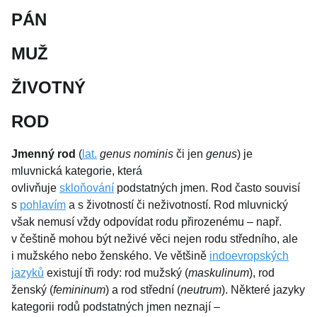
PÁN
MUŽ
ŽIVOTNÝ
ROD
Jmenný rod
(
lat.
genus nominis
či jen
genus
) je
mluvnická kategorie, která
ovlivňuje
skloňování
podstatných jmen. Rod často souvisí
s
pohlavím
a s životností či neživotností. Rod mluvnický
však nemusí vždy odpovídat rodu přirozenému – např.
v češtině mohou být neživé věci nejen rodu středního, ale
i mužského nebo ženského. Ve většině
indoevropských
jazyků
existují tři rody: rod mužský (
maskulinum
), rod
ženský (
femininum
) a rod střední (
neutrum
). Některé jazyky
kategorii rodů podstatných jmen neznají –