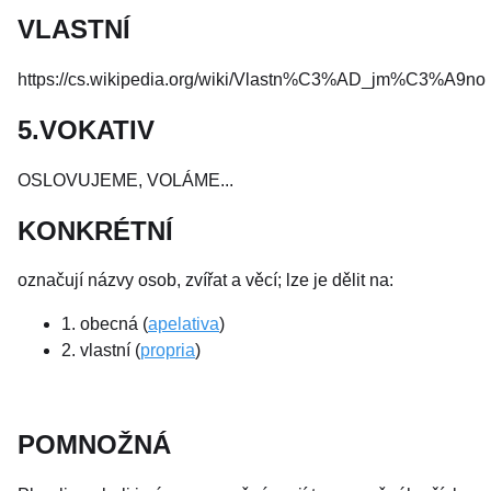
VLASTNÍ
https://cs.wikipedia.org/wiki/Vlastn%C3%AD_jm%C3%A9no
5.VOKATIV
OSLOVUJEME, VOLÁME...
KONKRÉTNÍ
označují názvy osob, zvířat a věcí; lze je dělit na:
1. obecná (
apelativa
)
2. vlastní (
propria
)
POMNOŽNÁ