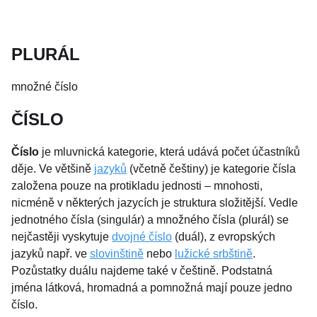
PLURÁL
množné číslo
ČÍSLO
Číslo
je mluvnická kategorie, která udává počet účastníků
děje. Ve většině
jazyků
(včetně češtiny) je kategorie čísla
založena pouze na protikladu jednosti – mnohosti,
nicméně v některých jazycích je struktura složitější. Vedle
jednotného čísla (singulár) a množného čísla (plurál) se
nejčastěji vyskytuje
dvojné číslo
(duál), z evropských
jazyků např. ve
slovinštině
nebo
lužické srbštině
.
Pozůstatky duálu najdeme také v češtině. Podstatná
jména látková, hromadná a pomnožná mají pouze jedno
číslo.