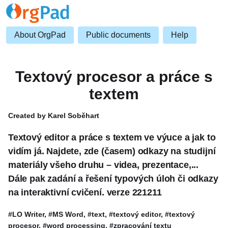
About OrgPad
Public documents
Help
Textový procesor a práce s
textem
Created by Karel Soběhart
Textový editor a práce s textem ve výuce a jak to
vidím já. Najdete, zde (časem) odkazy na studijní
materiály všeho druhu – videa, prezentace,...
Dále pak zadání a řešení typových úloh či odkazy
na interaktivní cvičení. verze 221211
#LO Writer, #MS Word, #text, #textový editor, #textový
procesor, #word processing, #zpracování textu