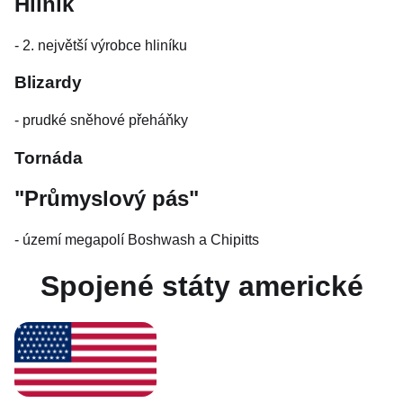
Hliník
- 2. největší výrobce hliníku
Blizardy
- prudké sněhové přeháňky
Tornáda
"Průmyslový pás"
- území megapolí Boshwash a Chipitts
Spojené státy americké