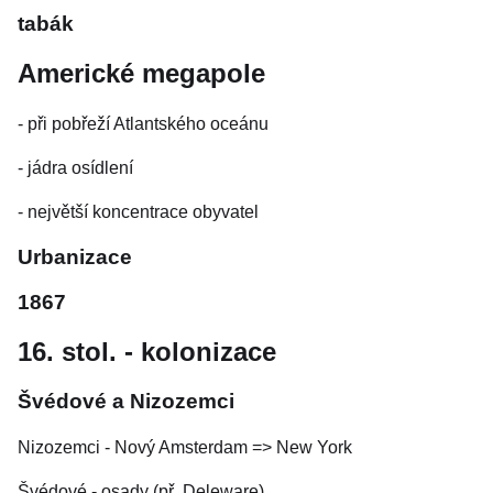
tabák
Americké megapole
- při pobřeží Atlantského oceánu
- jádra osídlení
- největší koncentrace obyvatel
Urbanizace
1867
16. stol. - kolonizace
Švédové a Nizozemci
Nizozemci - Nový Amsterdam => New York
Švédové - osady (př. Deleware)