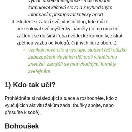
využití umělé inteligence -
musí vhodně
formulovat klíčová slova a k vyhledaným
informacím přistupovat kriticky
apod.
Student si založí svůj vlastní blog, kde může
prezentovat své myšlenky, náměty (to mu umožní
začlenit se do širší třeba i vědecké komunity, získat
zpětnou vazbu od kolegů, či jiných lidí z oboru..)
vznikají nové cíle a výstupy: student řeší otázku
zabezpečení vlastních děl proti virtuálnímu
zneužití, zamýšlí se nad vhodnými formáty
zveřejnění
1) Kdo tak učí?
Prohlédněte si následující situace a rozhodněte, kdo z
vyučujících aktivitu žákům zadal (buňky spojte, nebo
přesuňte k sobě).
Bohoušek