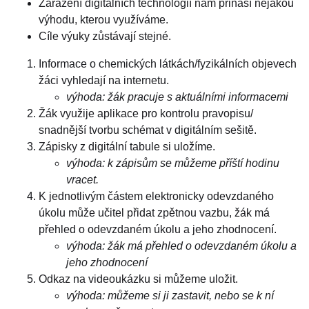
Zařazení digitálních technologií nám přináší nějakou
výhodu, kterou využíváme.
Cíle výuky zůstávají stejné.
Informace o chemických látkách/fyzikálních objevech
žáci vyhledají na internetu.
výhoda: žák pracuje s aktuálními informacemi
Žák využije aplikace pro kontrolu pravopisu/
snadnější tvorbu schémat v digitálním sešitě.
Zápisky z digitální tabule si uložíme.
výhoda: k zápisům se můžeme příští hodinu
vracet.
K jednotlivým částem elektronicky odevzdaného
úkolu může učitel přidat zpětnou vazbu, žák má
přehled o odevzdaném úkolu a jeho zhodnocení.
výhoda: žák má přehled o odevzdaném úkolu a
jeho zhodnocení
Odkaz na videoukázku si můžeme uložit.
výhoda: můžeme si ji zastavit, nebo se k ní