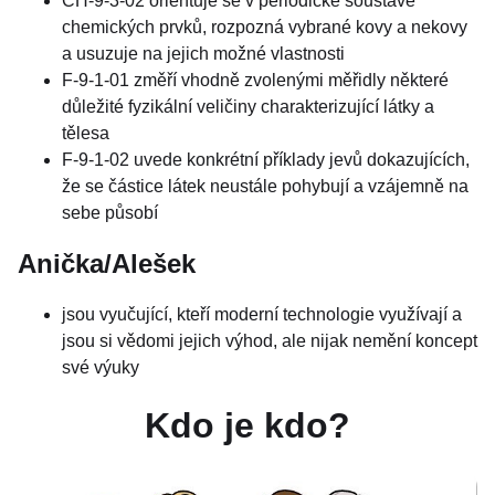
CH-9-3-02 orientuje se v periodické soustavě
chemických prvků, rozpozná vybrané kovy a nekovy
a usuzuje na jejich možné vlastnosti
F-9-1-01 změří vhodně zvolenými měřidly některé
důležité fyzikální veličiny charakterizující látky a
tělesa
F-9-1-02 uvede konkrétní příklady jevů dokazujících,
že se částice látek neustále pohybují a vzájemně na
sebe působí
Anička/Alešek
jsou vyučující, kteří moderní technologie využívají a
jsou si vědomi jejich výhod, ale nijak nemění koncept
své výuky
Kdo je kdo?