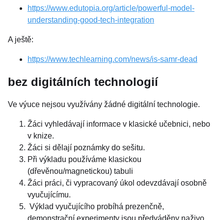
https://www.edutopia.org/article/powerful-model-
understanding-good-tech-integration
A ještě:
https://www.techlearning.com/news/is-samr-dead
bez digitálních technologií
Ve výuce nejsou využívány žádné digitální technologie.
Žáci vyhledávají informace v klasické učebnici, nebo
v knize.
Žáci si dělají poznámky do sešitu.
Při výkladu používáme klasickou
(dřevěnou/magnetickou) tabuli
Žáci práci, či vypracovaný úkol odevzdávají osobně
vyučujícímu.
Výklad vyučujícího probíhá prezenčně,
demonstrační experimenty jsou předváděny naživo.