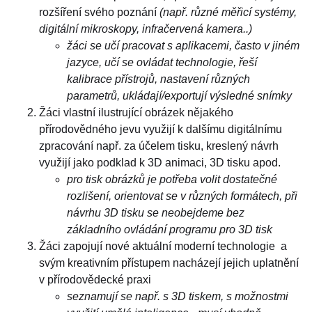
rozšíření svého poznání
(např. různé měřicí systémy,
digitální mikroskopy, infračervená kamera..)
žáci se učí pracovat s aplikacemi, často v jiném
jazyce, učí se ovládat technologie, řeší
kalibrace přístrojů, nastavení různých
parametrů, ukládají/exportují výsledné snímky
Žáci vlastní ilustrující obrázek nějakého
přírodovědného jevu využijí k dalšímu digitálnímu
zpracování např. za účelem tisku, kreslený návrh
využijí jako podklad k 3D animaci, 3D tisku apod.
pro tisk obrázků je potřeba volit dostatečné
rozlišení, orientovat se v různých formátech, při
návrhu 3D tisku se neobejdeme bez
základního ovládání programu pro 3D tisk
Žáci zapojují nové aktuální moderní technologie a
svým kreativním přístupem nacházejí jejich uplatnění
v přírodovědecké praxi
seznamují se např. s 3D tiskem, s možnostmi