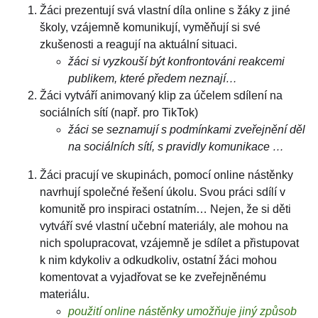
Žáci prezentují svá vlastní díla online s žáky z jiné
školy, vzájemně komunikují, vyměňují si své
zkušenosti a reagují na aktuální situaci.
žáci si vyzkouší být konfrontováni reakcemi
publikem, které předem neznají…
Žáci vytváří animovaný klip za účelem sdílení na
sociálních sítí (např. pro TikTok)
žáci se seznamují s podmínkami zveřejnění děl
na sociálních sítí, s pravidly komunikace …
Žáci pracují ve skupinách, pomocí online nástěnky
navrhují společné řešení úkolu. Svou práci sdílí v
komunitě pro inspiraci ostatním… Nejen, že si děti
vytváří své vlastní učební materiály, ale mohou na
nich spolupracovat, vzájemně je sdílet a přistupovat
k nim kdykoliv a odkudkoliv, ostatní žáci mohou
komentovat a vyjadřovat se ke zveřejněnému
materiálu.
použití online nástěnky umožňuje jiný způsob