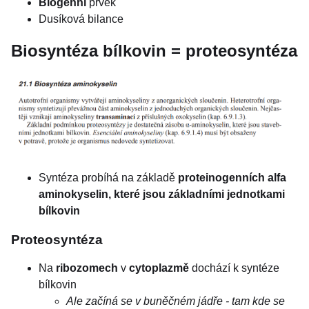
Biogenní
prvek
Dusíková bilance
Biosyntéza bílkovin = proteosyntéza
Syntéza probíhá na základě
proteinogenních alfa
aminokyselin, které jsou základními jednotkami
bílkovin
Proteosyntéza
Na
ribozomech
v
cytoplazmě
dochází k syntéze
bílkovin
Ale začíná se v buněčném jádře - tam kde se