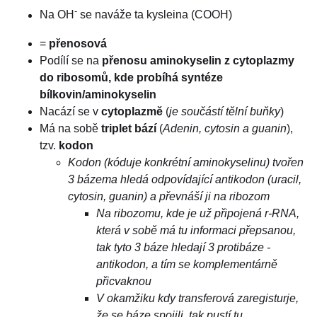
-
Na OH
se naváže ta kysleina (COOH)
=
přenosová
Podílí se na
přenosu aminokyselin z cytoplazmy
do ribosomů, kde probíhá syntéze
bílkovin/aminokyselin
Nacází se v
cytoplazmě
(
je součástí tělní buňky
)
Má na sobě
triplet bází
(
Adenin, cytosin a guanin
),
tzv.
kodon
Kodon (kóduje konkrétní aminokyselinu) tvořen
3 bázema hledá odpovídající antikodon (uracil,
cytosin, guanin) a převnáší ji na ribozom
Na ribozomu, kde je už připojená r-RNA,
která v sobě má tu informaci přepsanou,
tak tyto 3 báze hledají 3 protibáze -
antikodon, a tím se komplementárně
přicvaknou
V okamžiku kdy transferová zaregisturje,
že se báze spojili, tak pustí tu