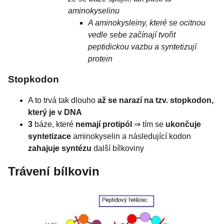
aminokyselinu
A aminokysleiny, které se ocitnou
vedle sebe začínají tvořit
peptidickou vazbu a syntetizují
protein
Stopkodon
A to trvá tak dlouho
až se narazí na tzv. stopkodon,
který je v DNA
3
báze, které
nemají protipól
⇒ tím se
ukončuje
syntetizace
aminokyselin a následující kodon
zahajuje syntézu
další bílkoviny
Trávení bílkovin