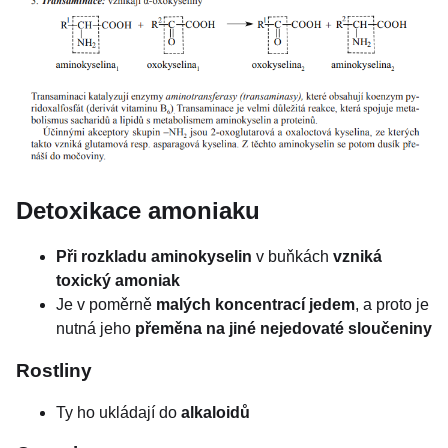
Detoxikace amoniaku
Při rozkladu aminokyselin
v buňkách
vzniká
toxický amoniak
Je v poměrně
malých koncentrací
jedem
, a proto je
nutná jeho
přeměna na jiné nejedovaté sloučeniny
Rostliny
Ty ho ukládají do
alkaloidů