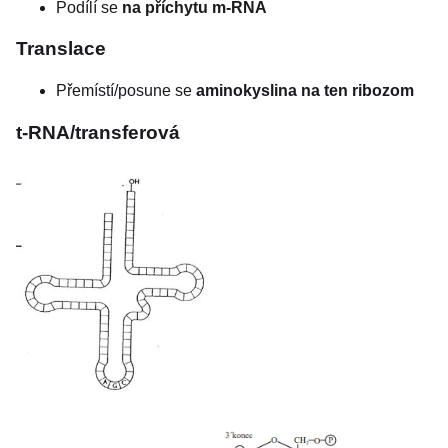
Podílí se
na příchytu m-RNA
Translace
Přemístí/posune se
aminokyslina na ten ribozom
t-RNA/transferová