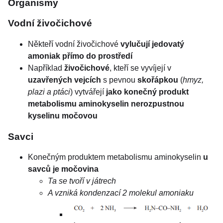
Organismy
Vodní živočichové
Někteří vodní živočichové
vylučují jedovatý
amoniak přímo do prostředí
Například
živočichové
, kteří se vyvíjejí v
uzavřených vejcích
s pevnou
skořápkou
(
hmyz,
plazi a ptáci
) vytvářejí
jako konečný produkt
metabolismu aminokyselin nerozpustnou
kyselinu močovou
Savci
Konečným produktem metabolismu aminokyselin
u
savců je močovina
Ta se tvoří v játrech
A vzniká kondenzací 2 molekul amoniaku