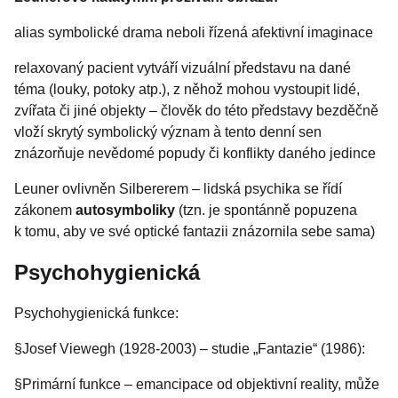
alias symbolické drama neboli řízená afektivní imaginace
relaxovaný pacient vytváří vizuální představu na dané
téma (louky, potoky atp.), z něhož mohou vystoupit lidé,
zvířata či jiné objekty – člověk do této představy bezděčně
vloží skrytý symbolický význam à tento denní sen
znázorňuje nevědomé popudy či konflikty daného jedince
Leuner ovlivněn Silbererem – lidská psychika se řídí
zákonem
autosymboliky
(tzn. je spontánně popuzena
k tomu, aby ve své optické fantazii znázornila sebe sama)
Psychohygienická
Psychohygienická funkce:
§Josef Viewegh (1928-2003) – studie „Fantazie“ (1986):
§Primární funkce – emancipace od objektivní reality, může