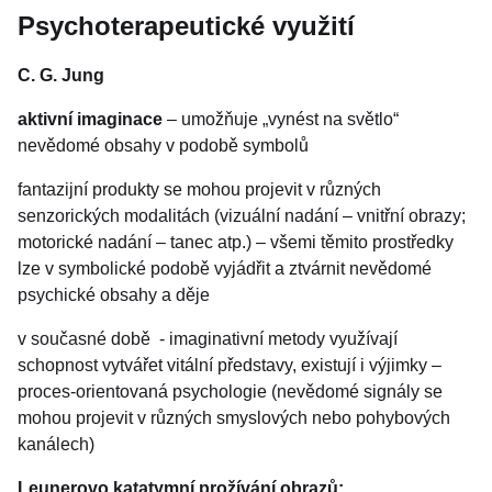
Psychoterapeutické využití
C. G. Jung
aktivní imaginace
– umožňuje „vynést na světlo“
nevědomé obsahy v podobě symbolů
fantazijní produkty se mohou projevit v různých
senzorických modalitách (vizuální nadání – vnitřní obrazy;
motorické nadání – tanec atp.) – všemi těmito prostředky
lze v symbolické podobě vyjádřit a ztvárnit nevědomé
psychické obsahy a děje
v současné době - imaginativní metody využívají
schopnost vytvářet vitální představy, existují i výjimky –
proces-orientovaná psychologie (nevědomé signály se
mohou projevit v různých smyslových nebo pohybových
kanálech)
Leunerovo katatymní prožívání obrazů: