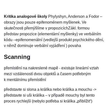
Kritika analogové školy
Phylyshyn, Anderson a Fodor –
obrazy jsou pouze epifenoménem myšlenek. Ve
skutečnosti přemýšlíme v propozicíchZákl. formou
představ propozice (elementární myšlenky) ve verbálním
kódu –epifenomenální (vedlejší produkt psychického dění,
v němž dominuje verbální vyjádření ) povaha
Scanning
přemístění na nakreslené mapě - existuje lineární vztah
mezi vzdáleností dvou objektů a časem potřebným
k mentálnímu přemístění
představte si slona a králíka nebo králíka a mouchu ->
představte si uši králíka – v případě mouchy byl tento
proces rychlejší (nebylo potřeba si králíka „přiblížit“)