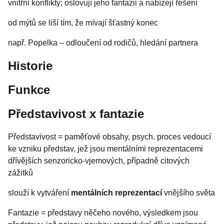
vnitřní konflikty; oslovují jeho fantazii a nabízejí řešení
od mýtů se liší tím, že mívají šťastný konec
např. Popelka – odloučení od rodičů, hledání partnera
Historie
Funkce
Představivost x fantazie
Představivost = paměťové obsahy, psych. proces vedoucí
ke vzniku představ, jež jsou mentálními reprezentacemi
dřívějších senzoricko-vjemových, případně citových
zážitků
slouží k vytváření
mentálních reprezentací
vnějšího světa
Fantazie = představy něčeho nového, výsledkem jsou