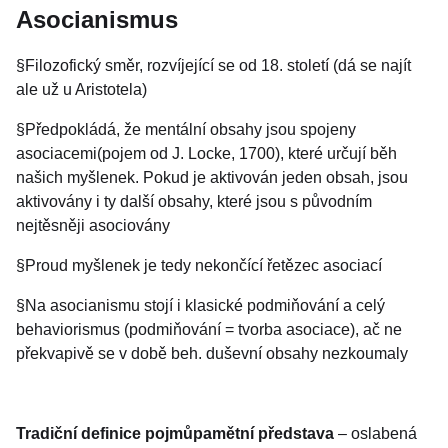
Asocianismus
§Filozofický směr, rozvíjející se od 18. století (dá se najít
ale už u Aristotela)
§Předpokládá, že mentální obsahy jsou spojeny
asociacemi(pojem od J. Locke, 1700), které určují běh
našich myšlenek. Pokud je aktivován jeden obsah, jsou
aktivovány i ty další obsahy, které jsou s původním
nejtěsněji asociovány
§Proud myšlenek je tedy nekončící řetězec asociací
§Na asocianismu stojí i klasické podmiňování a celý
behaviorismus (podmiňování = tvorba asociace), ač ne
překvapivě se v době beh. duševní obsahy nezkoumaly
Tradiční definice pojmů
pamětní představa
– oslabená