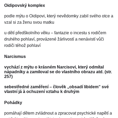
Oidipovský komplex
podle mýtu o Oidipovi, který nevědomky zabil svého otce a
vzal si za ženu svou matku
u dětí předškolního věku – fantazie o incestu s rodičem
druhého pohlaví, provázené žárlivostí a nenávistí vůči
rodiči téhož pohlaví
Narcismus
vychází z mýtu o krásném Narcisovi, který odmítal
nápadníky a zamiloval se do vlastního obrazu atd. (str.
257)
sebestředné zaměření – člověk „obsadí libidem“ své
vlastní já à ochuzení vztahu k druhým
Pohádky
pomáhají dětem zvládnout a zpracovat psychické napětí a