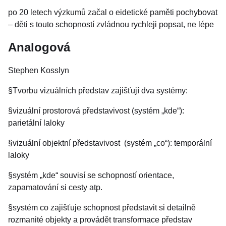
po 20 letech výzkumů začal o eidetické paměti pochybovat
– děti s touto schopností zvládnou rychleji popsat, ne lépe
Analogová
Stephen Kosslyn
§Tvorbu vizuálních představ zajišťují dva systémy:
§vizuální prostorová představivost (systém „kde“):
parietální laloky
§vizuální objektní představivost (systém „co“): temporální
laloky
§systém „kde“ souvisí se schopností orientace,
zapamatování si cesty atp.
§systém co zajišťuje schopnost představit si detailně
rozmanité objekty a provádět transformace představ