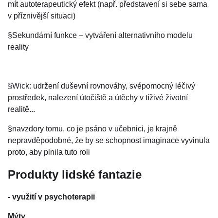
mít autoterapeutický efekt (např. představení si sebe sama
v příznivější situaci)
§Sekundární funkce – vytváření alternativního modelu
reality
§Wick: udržení duševní rovnováhy, svépomocný léčivý
prostředek, nalezení útočiště a útěchy v tíživé životní
realitě...
§navzdory tomu, co je psáno v učebnici, je krajně
nepravděpodobné, že by se schopnost imaginace vyvinula
proto, aby plnila tuto roli
Produkty lidské fantazie
- využití v psychoterapii
Mýty