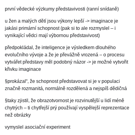
první vědecké výzkumy představivosti (ranní snídaně)
u žen a malých dětí jsou výkony lepší -> imaginace je
jakási primární schopnost (pak si to ale rozmyslel – i
vynikající vědci mají výbornou představivost)
předpokládal, že inteligence je výsledkem dlouhého
evolučního vývoje a že je převážně vrozená – o procesu
vytvářet představy měl podobný názor -> je možné vytvořit
křivku imaginace
§prokázal“, že schopnost představovat si je v populaci
značně rozmanitá, normálně rozdělená a nejspíš dědičná
§taky zjistil, že obrazotvornost je rozvinutější u lidí méně
chytrých – ti chytřejší prý používají vyspělejší reprezentace
než obrázky
vymyslel asociační experiment