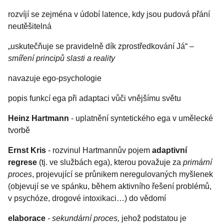
rozvíjí se zejména v údobí latence, kdy jsou pudová přání
neutěšitelná
„uskutečňuje se pravidelně dík zprostředkování Já“ –
smíření principů slasti a reality
navazuje ego-psychologie
popis funkcí ega při adaptaci vůči vnějšímu světu
Heinz Hartmann
- uplatnění syntetického ega v umělecké
tvorbě
Ernst Kris
- rozvinul Hartmannův pojem
adaptivní
regrese
(tj. ve službách ega), kterou považuje za
primární
proces
, projevující se průnikem neregulovaných myšlenek
(objevují se ve spánku, během aktivního řešení problémů,
v psychóze, drogové intoxikaci…) do vědomí
elaborace
- sekundární proces,
jehož podstatou je