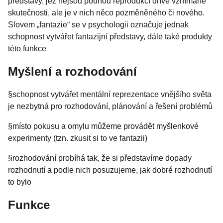
představy, jež nejsou pouhou reprodukcí dříve vznímané
skutečnosti, ale je v nich něco pozměněného či nového.
Slovem „fantazie“ se v psychologii označuje jednak
schopnost vytvářet fantazijní představy, dále také produkty
této funkce
Myšlení a rozhodování
§schopnost vytvářet mentální reprezentace vnějšího světa
je nezbytná pro rozhodování, plánování a řešení problémů
§místo pokusu a omylu můžeme provádět myšlenkové
experimenty (tzn. zkusit si to ve fantazii)
§rozhodování probíhá tak, že si představíme dopady
rozhodnutí a podle nich posuzujeme, jak dobré rozhodnutí
to bylo
Funkce