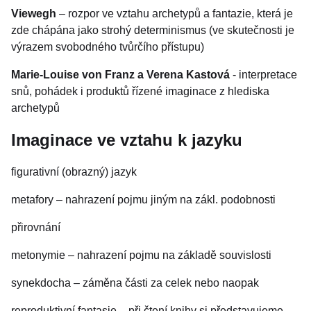
Viewegh
– rozpor ve vztahu archetypů a fantazie, která je
zde chápána jako strohý determinismus (ve skutečnosti je
výrazem svobodného tvůrčího přístupu)
Marie-Louise von Franz a Verena Kastová
- interpretace
snů, pohádek i produktů řízené imaginace z hlediska
archetypů
Imaginace ve vztahu k jazyku
figurativní (obrazný) jazyk
metafory – nahrazení pojmu jiným na zákl. podobnosti
přirovnání
metonymie – nahrazení pojmu na základě souvislosti
synekdocha – záměna části za celek nebo naopak
reproduktivní fantasie – při čtení knihy si představujeme