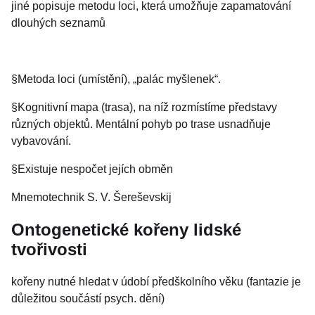
jiné popisuje metodu loci, která umožňuje zapamatování
dlouhých seznamů
§Metoda loci (umístění)‏, „palác myšlenek“.
§Kognitivní mapa (trasa), na níž rozmístíme představy
různých objektů. Mentální pohyb po trase usnadňuje
vybavování.
§Existuje nespočet jejích obměn
Mnemotechnik S. V. Šereševskij
Ontogenetické kořeny lidské
tvořivosti
kořeny nutné hledat v údobí předškolního věku (fantazie je
důležitou součástí psych. dění)