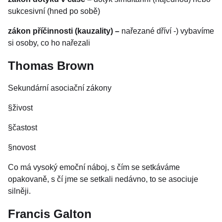
sukcesivní (hned po sobě)
zákon příčinnosti (kauzality) –
nařezané dříví -) vybavíme
si osoby, co ho nařezali
Thomas Brown
Sekundární asociační zákony
§živost
§častost
§novost
Co má vysoký emoční náboj, s čím se setkáváme
opakovaně, s čí jme se setkali nedávno, to se asociuje
silněji.
Francis Galton