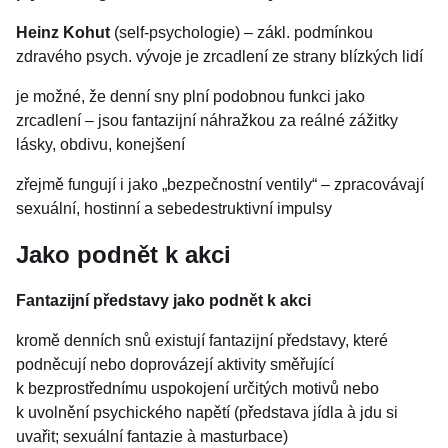
Heinz Kohut
(self-psychologie) – zákl. podmínkou
zdravého psych. vývoje je zrcadlení ze strany blízkých lidí
je možné, že denní sny plní podobnou funkci jako
zrcadlení – jsou fantazijní náhražkou za reálné zážitky
lásky, obdivu, konejšení
zřejmě fungují i jako „bezpečnostní ventily“ – zpracovávají
sexuální, hostinní a sebedestruktivní impulsy
Jako podnět k akci
Fantazijní představy jako podnět k akci
kromě denních snů existují fantazijní představy, které
podněcují nebo doprovázejí aktivity směřující
k bezprostřednímu uspokojení určitých motivů nebo
k uvolnění psychického napětí (představa jídla à jdu si
uvařit; sexuální fantazie à masturbace)