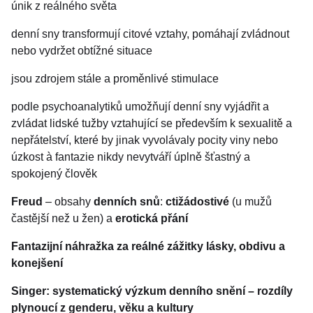
únik z reálného světa
denní sny transformují citové vztahy, pomáhají zvládnout
nebo vydržet obtížné situace
jsou zdrojem stále a proměnlivé stimulace
podle psychoanalytiků umožňují denní sny vyjádřit a
zvládat lidské tužby vztahující se především k sexualitě a
nepřátelství, které by jinak vyvolávaly pocity viny nebo
úzkost à fantazie nikdy nevytváří úplně šťastný a
spokojený člověk
Freud
– obsahy
denních snů
:
ctižádostivé
(u mužů
častější než u žen) a
erotická přání
Fantazijní náhražka za reálné zážitky lásky, obdivu a
konejšení
Singer: systematický výzkum denního snění – rozdíly
plynoucí z genderu, věku a kultury