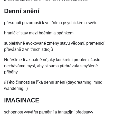
Denní snění
přesunutí pozornosti k vnitřnímu psychickému světu
hraničící stav mezi bděním a spánkem
subjektivně evokované změny stavu vědomí, pramenící
převážně z vnitřních zdrojů
Neřešíme-li aktuálně nějaký konkrétní problém, často
necháváme mysl, aby si sama přehrávala smyšlené
příběhy
§Této činnosti se říká denní snění (daydreaming, mind
wandering...)
IMAGINACE
schopnost vytvářet pamětní a fantazijní představy