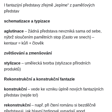
I fantazijní představy zřejmě „lepíme“ z paměťových
představ
schematizace a typizace
aglutinace
– žádná představa nevzniká sama od sebe,
nýbrž sloučením pamětních stop (často ve snech) –
kentaur = kůň + člověk
zvětšování a zmenšování
stylizace
– umělecká tvorba (stylizace přírodních
produktů)
Rekonstrukční a konstrukční fantazie
konstrukční
– vede ke vzniku úplně nových fantazijních
představ (nejde to!)
rekonstrukční
– např. při čtení románu si bezděčně
představuji, jak hlavní hrdinové vypadají apod.