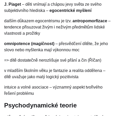
J. Piaget
– děti vnímají a chápou jevy světa ze svého
subjektivního hlediska –
egocentrické myšlení
dalším důkazem egocentrismu je tzv.
antropomorfizace
–
tendence přisuzovat živým i neživým předmětům lidské
vlastnosti a prožitky
omnipotence (magičnost)
– přesvědčení dítěte, že jeho
slovo nebo myšlenka mají výkonnou moc
=> dítě dostatečně nerozlišuje své přání a čin (Říčan)
v mladším školním věku je fantazie a realita oddělena –
dítě uvažuje jako malý logický pozitivista
intuice a volné asociace – významný aspekt tvořivého
řešení problému
Psychodynamické teorie