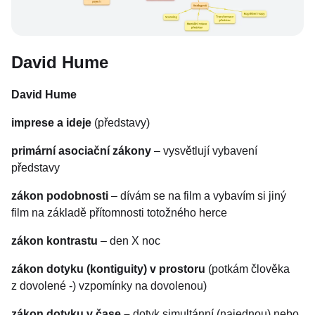
David Hume
David Hume
imprese a ideje
(představy)
primární asociační zákony
– vysvětlují vybavení
představy
zákon podobnosti
– dívám se na film a vybavím si jiný
film na základě přítomnosti totožného herce
zákon kontrastu
– den X noc
zákon dotyku (kontiguity) v prostoru
(potkám člověka
z dovolené -) vzpomínky na dovolenou)
zákon dotyku v čase –
dotyk simultánní (najednou) nebo