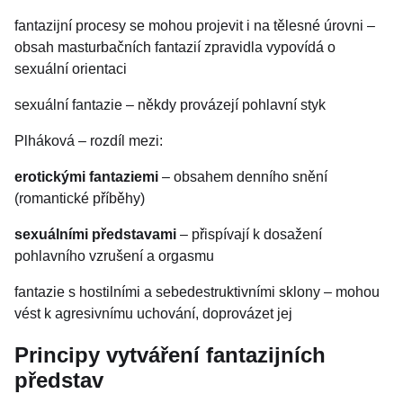
fantazijní procesy se mohou projevit i na tělesné úrovni –
obsah masturbačních fantazií zpravidla vypovídá o
sexuální orientaci
sexuální fantazie – někdy provázejí pohlavní styk
Plháková – rozdíl mezi:
erotickými fantaziemi
– obsahem denního snění
(romantické příběhy)
sexuálními představami
– přispívají k dosažení
pohlavního vzrušení a orgasmu
fantazie s hostilními a sebedestruktivními sklony – mohou
vést k agresivnímu uchování, doprovázet jej
Principy vytváření fantazijních
představ