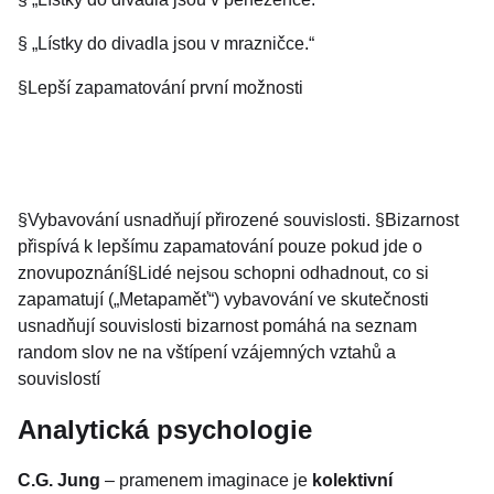
§ „Lístky do divadla jsou v mrazničce.“
§Lepší zapamatování první možnosti
§Vybavování usnadňují přirozené souvislosti. §Bizarnost
přispívá k lepšímu zapamatování pouze pokud jde o
znovupoznání§Lidé nejsou schopni odhadnout, co si
zapamatují („Metapaměť“) vybavování ve skutečnosti
usnadňují souvislosti bizarnost pomáhá na seznam
random slov ne na vštípení vzájemných vztahů a
souvislostí
Analytická psychologie
C.G. Jung
– pramenem imaginace je
kolektivní