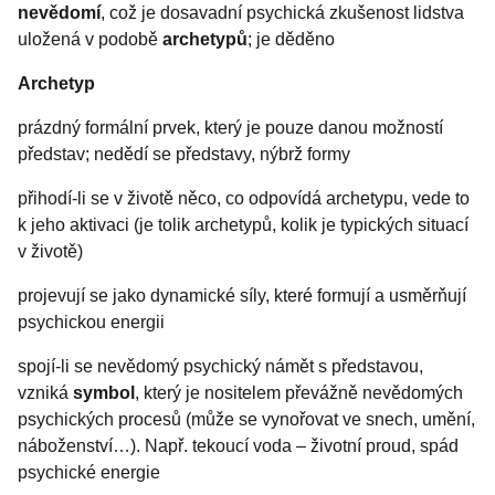
nevědomí
, což je dosavadní psychická zkušenost lidstva
uložená v podobě
archetypů
; je děděno
Archetyp
prázdný formální prvek, který je pouze danou možností
představ; nedědí se představy, nýbrž formy
přihodí-li se v životě něco, co odpovídá archetypu, vede to
k jeho aktivaci (je tolik archetypů, kolik je typických situací
v životě)
projevují se jako dynamické síly, které formují a usměrňují
psychickou energii
spojí-li se nevědomý psychický námět s představou,
vzniká
symbol
, který je nositelem převážně nevědomých
psychických procesů (může se vynořovat ve snech, umění,
náboženství…). Např. tekoucí voda – životní proud, spád
psychické energie