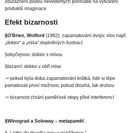
zdůraznění podílu nevědomých pohnutek na vytváření
produktů imaginace
Efekt bizarnosti
§O‘Brien, Wolford
(1982): zapamatování dvojic slov např.
„doktor“ a „mísa“ doplněných ilustrací:
§obyčejnou: doktor s mísou
§bizarní: doktor v obří míse
-> pokud byla doba zapamatování krátká, lidé si lépe
pamatovali první možnost, pokud dlouhá, tak druhou
-> bizarnost chrání paměťové stopy před interferencí
§Winograd a Soloway – metapaměť.
§ „Lístky do divadla jsou v peněžence.“