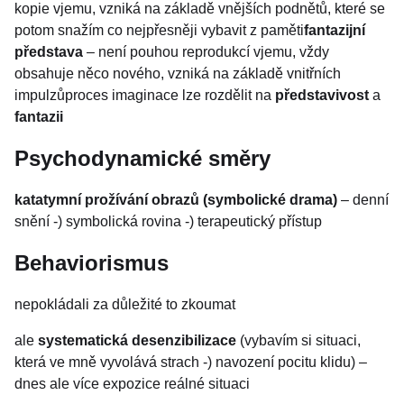
kopie vjemu, vzniká na základě vnějších podnětů, které se
potom snažím co nejpřesněji vybavit z paměti
fantazijní
představa
– není pouhou reprodukcí vjemu, vždy
obsahuje něco nového, vzniká na základě vnitřních
impulzůproces imaginace lze rozdělit na
představivost
a
fantazii
Psychodynamické směry
katatymní prožívání obrazů (symbolické drama)
– denní
snění -) symbolická rovina -) terapeutický přístup
Behaviorismus
nepokládali za důležité to zkoumat
ale
systematická desenzibilizace
(vybavím si situaci,
která ve mně vyvolává strach -) navození pocitu klidu) –
dnes ale více expozice reálné situaci