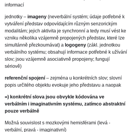
informací
jednotky –
imageny
(neverbální systém; údaje potřebné k
vytváření představ odpovídajícím různým senzorickým
modalitám; jejich aktivita je synchronní a tedy musí vést ke
vzniku několika vzájemně propojených představ, které lze
simultánně přezkoumávat) a
logogeny
(zákl. jednotkou
verbálního systému; obsahují informace potřebné k užívání
slov; jsou vzájemně asociativně propojeny; fungují
sériově)
referenční spojení
– zejména u konkrétních slov; slovní
popis určitého objektu evokuje jeho představu a naopak
=) konkrétní slova jsou obvykle kódována ve
verbálním i imaginativním systému, zatímco abstraktní
pouze verbálně
Možná souvislost s mozkovými hemisférami (levá -
verbální, pravá - imaginativní)